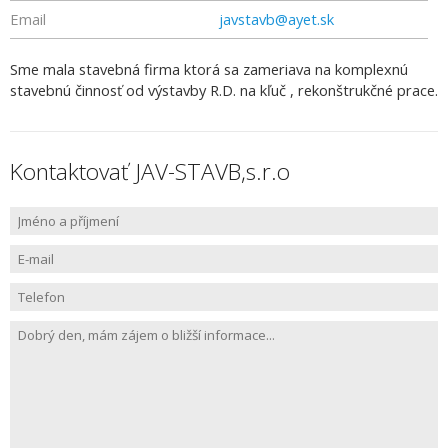
Email
javstavb@ayet.sk
Sme mala stavebná firma ktorá sa zameriava na komplexnú
stavebnú činnosť od výstavby R.D. na kľuč , rekonštrukčné prace.
Kontaktovať JAV-STAVB,s.r.o