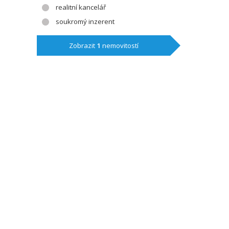
realitní kancelář
soukromý inzerent
Zobrazit
1
nemovitostí