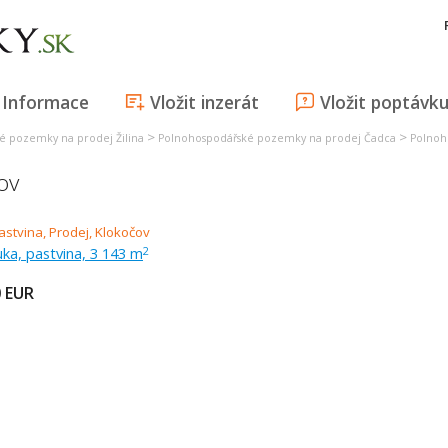
Informace
Vložit inzerát
Vložit poptávk
>
>
é pozemky na prodej Žilina
Polnohospodářské pozemky na prodej Čadca
Polnoh
ov
uka, pastvina, 3 143 m
2
0
EUR