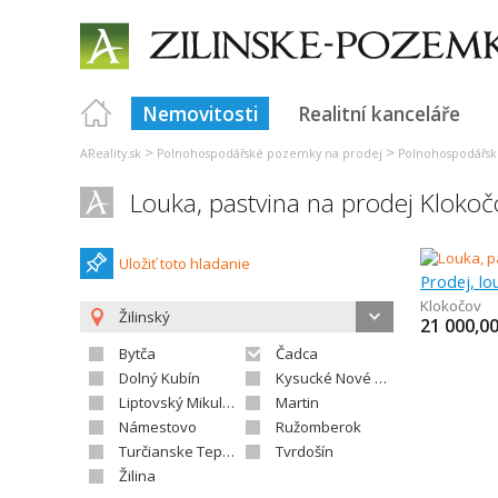
Nemovitosti
Realitní kanceláře
>
>
AReality.sk
Polnohospodářské pozemky na prodej
Polnohospodářsk
Louka, pastvina na prodej Klokoč
Uložiť toto hladanie
Prodej, lo
Klokočov
Žilinský
21 000,0
Bytča
Čadca
Dolný Kubín
Kysucké Nové Mesto
Liptovský Mikuláš
Martin
Námestovo
Ružomberok
Turčianske Teplice
Tvrdošín
Žilina