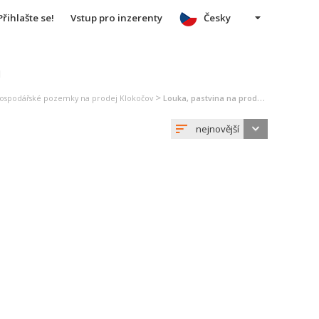
Přihlašte se!
Vstup pro inzerenty
Česky
u
>
ospodářské pozemky na prodej Klokočov
Louka, pastvina na prodej Klokočov
nejnovější