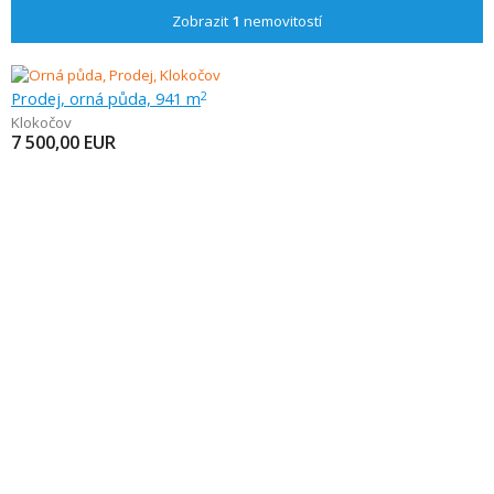
Zobrazit
1
nemovitostí
Prodej, orná půda, 941 m
2
Klokočov
7 500,00
EUR