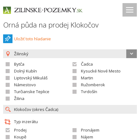
Orná půda na prodej Klokočov
Uložiť toto hladanie
Žilinský
Bytča
Čadca
Dolný Kubín
Kysucké Nové Mesto
Liptovský Mikuláš
Martin
Námestovo
Ružomberok
Turčianske Teplice
Tvrdošín
Žilina
Typ inzerátu
Prodej
Pronájem
Koupě
Nájem