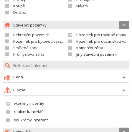
Koupě
Nájem
Dražba
Stavební pozemky
Rekreační pozemek
Pozemek pro rodinné domy
Pozemek pro bytovou výstavbu
Pozemek pro občanskou vybavenost
Smíšená zóna
Komerční zóna
Průmyslová zóna
Jiný stavební pozemek
Cena
Plocha
všechny inzeráty
realitní kancelář
soukromý inzerent
nejnovější