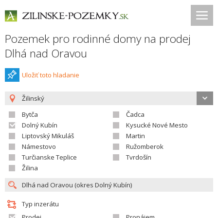
Pozemek pro rodinné domy na prodej
Dlhá nad Oravou
Uložiť toto hladanie
Žilinský
Bytča
Čadca
Dolný Kubín
Kysucké Nové Mesto
Liptovský Mikuláš
Martin
Námestovo
Ružomberok
Turčianske Teplice
Tvrdošín
Žilina
Typ inzerátu
Prodej
Pronájem