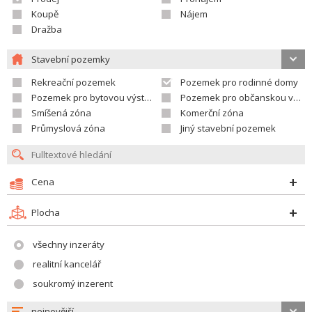
Koupě
Nájem
Dražba
Stavební pozemky
Rekreační pozemek
Pozemek pro rodinné domy
Pozemek pro bytovou výstavbu
Pozemek pro občanskou vybavenost
Smíšená zóna
Komerční zóna
Průmyslová zóna
Jiný stavební pozemek
Cena
Plocha
všechny inzeráty
realitní kancelář
soukromý inzerent
nejnovější