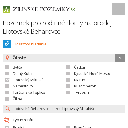
Pozemek pro rodinné domy na prodej
Liptovské Beharovce
Uložiť toto hladanie
Žilinský
Bytča
Čadca
Dolný Kubín
Kysucké Nové Mesto
Liptovský Mikuláš
Martin
Námestovo
Ružomberok
Turčianske Teplice
Tvrdošín
Žilina
Typ inzerátu
Prodej
Pronájem