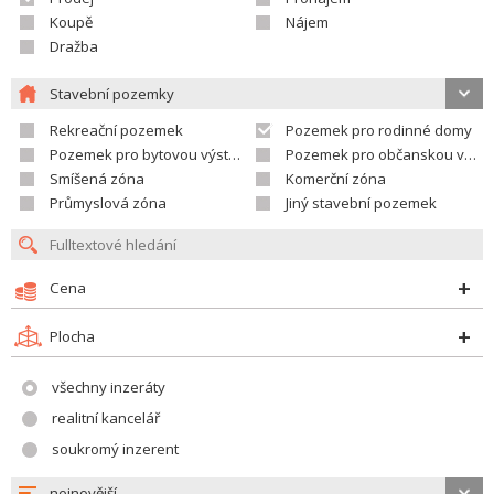
Koupě
Nájem
Dražba
Stavební pozemky
Rekreační pozemek
Pozemek pro rodinné domy
Pozemek pro bytovou výstavbu
Pozemek pro občanskou vybavenost
Smíšená zóna
Komerční zóna
Průmyslová zóna
Jiný stavební pozemek
Cena
Plocha
všechny inzeráty
realitní kancelář
soukromý inzerent
nejnovější