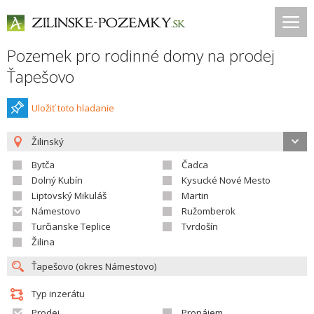
Pozemek pro rodinné domy na prodej
Ťapešovo
Uložiť toto hladanie
Žilinský
Bytča
Čadca
Dolný Kubín
Kysucké Nové Mesto
Liptovský Mikuláš
Martin
Námestovo
Ružomberok
Turčianske Teplice
Tvrdošín
Žilina
Typ inzerátu
Prodej
Pronájem