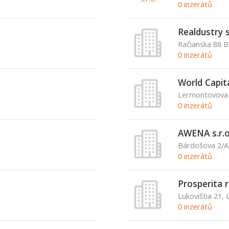
0 inzerátů
Realdustry s
Račianska 88 B,
0 inzerátů
World Capita
Lermontovova 3
0 inzerátů
AWENA s.r.o
Bárdošova 2/A,
0 inzerátů
Prosperita r
Lukovištia 21, 
0 inzerátů