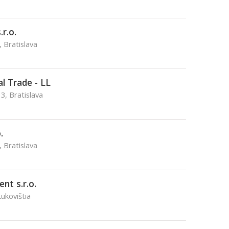
.r.o.
 Bratislava
l Trade - LL
, Bratislava
.
 Bratislava
ent s.r.o.
Lukovištia