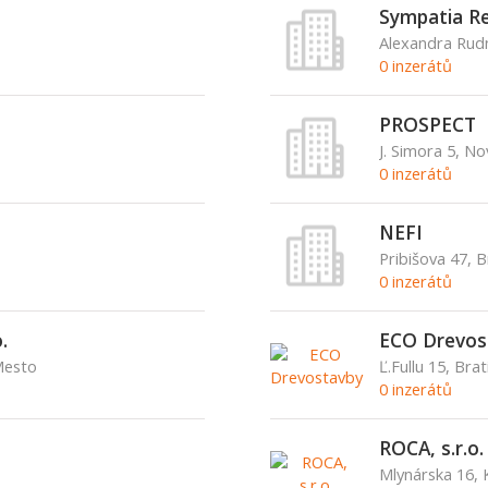
Sympatia Re
Alexandra Rudn
0 inzerátů
PROSPECT
J. Simora 5, N
0 inzerátů
NEFI
Pribišova 47, B
0 inzerátů
.
ECO Drevos
Mesto
Ľ.Fullu 15, Brat
0 inzerátů
ROCA, s.r.o.
Mlynárska 16, 