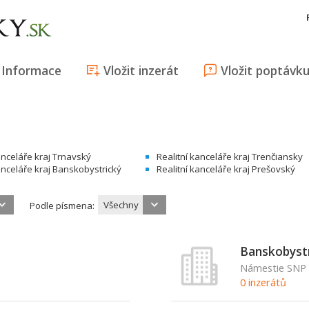
Informace
Vložit inzerát
Vložit poptávk
anceláře kraj Trnavský
Realitní kanceláře kraj Trenčiansky
anceláře kraj Banskobystrický
Realitní kanceláře kraj Prešovský
Všechny
Podle písmena:
Banskobystr
Námestie SNP 
0 inzerátů