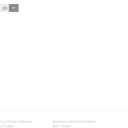
20
 a rekreaci Bratislava
Stavební pozemky Bratislava
y Trnava
Byty Trenčín