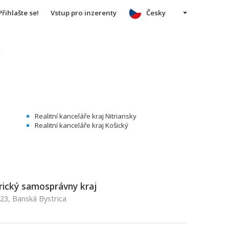
Přihlašte se!
Vstup pro inzerenty
Česky
u
Realitní kanceláře kraj Nitriansky
Realitní kanceláře kraj Košický
ický samosprávny kraj
23, Banská Bystrica