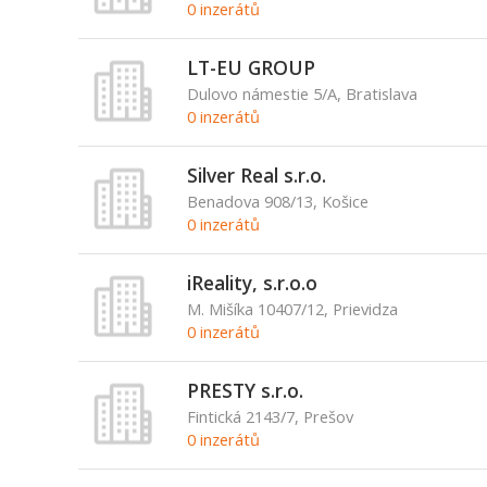
0 inzerátů
LT-EU GROUP
Dulovo námestie 5/A, Bratislava
0 inzerátů
Silver Real s.r.o.
Benadova 908/13, Košice
0 inzerátů
iReality, s.r.o.o
M. Mišíka 10407/12, Prievidza
0 inzerátů
PRESTY s.r.o.
Fintická 2143/7, Prešov
0 inzerátů