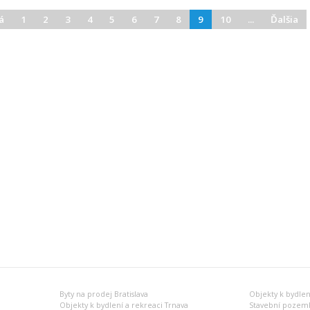
á
1
2
3
4
5
6
7
8
9
10
...
Ďalšia
Byty na prodej Bratislava
Objekty k bydlení
Objekty k bydlení a rekreaci Trnava
Stavební pozemk