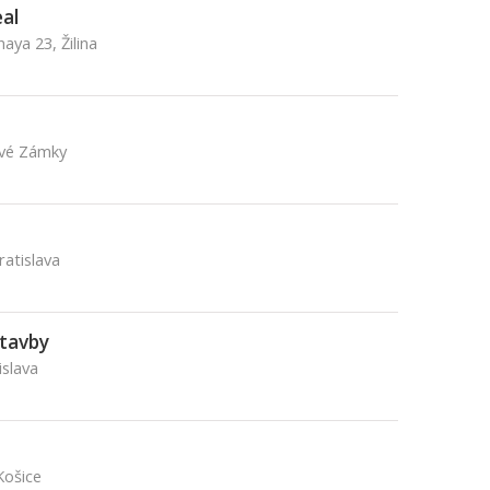
al
aya 23, Žilina
ové Zámky
ratislava
tavby
islava
Košice