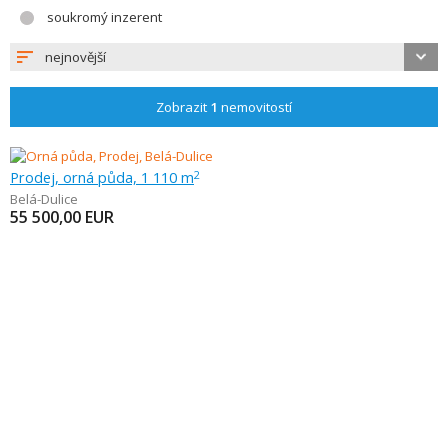
soukromý inzerent
nejnovější
Zobrazit
1
nemovitostí
Prodej, orná půda, 1 110 m
2
Belá-Dulice
55 500,00
EUR