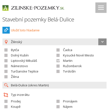
Stavební pozemky Belá-Dulice
Uložiť toto hladanie
Žilinský
Bytča
Čadca
Dolný Kubín
Kysucké Nové Mesto
Liptovský Mikuláš
Martin
Námestovo
Ružomberok
Turčianske Teplice
Tvrdošín
Žilina
Typ inzerátu
Prodej
Pronájem
Koupě
Nájem