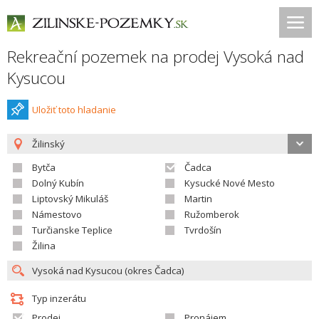
Rekreační pozemek na prodej Vysoká nad
Kysucou
Uložiť toto hladanie
Žilinský
Bytča
Čadca
Dolný Kubín
Kysucké Nové Mesto
Liptovský Mikuláš
Martin
Námestovo
Ružomberok
Turčianske Teplice
Tvrdošín
Žilina
Typ inzerátu
Prodej
Pronájem