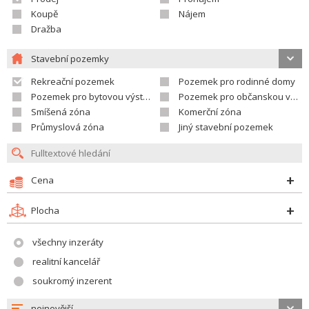
Koupě
Nájem
Dražba
Stavební pozemky
Rekreační pozemek
Pozemek pro rodinné domy
Pozemek pro bytovou výstavbu
Pozemek pro občanskou vybavenost
Smíšená zóna
Komerční zóna
Průmyslová zóna
Jiný stavební pozemek
Cena
Plocha
všechny inzeráty
realitní kancelář
soukromý inzerent
nejnovější