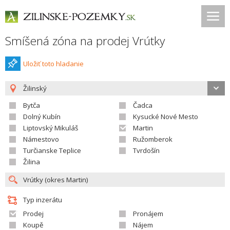
Smíšená zóna na prodej Vrútky
Uložiť toto hladanie
Žilinský
Bytča
Čadca
Dolný Kubín
Kysucké Nové Mesto
Liptovský Mikuláš
Martin
Námestovo
Ružomberok
Turčianske Teplice
Tvrdošín
Žilina
Typ inzerátu
Prodej
Pronájem
Koupě
Nájem