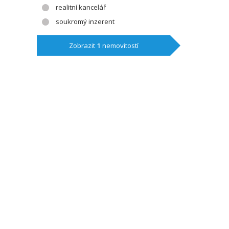
realitní kancelář
soukromý inzerent
Zobrazit
1
nemovitostí