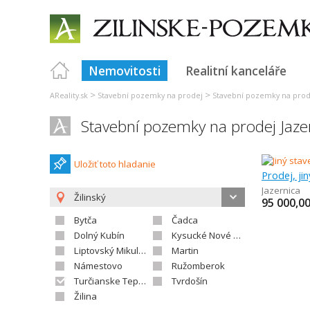
Nemovitosti
Realitní kanceláře
>
>
AReality.sk
Stavební pozemky na prodej
Stavební pozemky na prode
Stavební pozemky na prodej Jaze
Uložiť toto hladanie
Prodej, ji
Jazernica
Žilinský
95 000,0
Bytča
Čadca
Dolný Kubín
Kysucké Nové Mesto
Liptovský Mikuláš
Martin
Námestovo
Ružomberok
Turčianske Teplice
Tvrdošín
Žilina