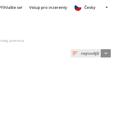
Přihlašte se!
Vstup pro inzerenty
Česky
u
rodej Jazernica
nejnovější