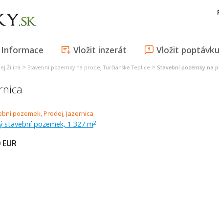
Informace
Vložit inzerát
Vložit poptávk
>
>
j Žilina
Stavební pozemky na prodej Turčianske Teplice
Stavební pozemky na p
rnica
ný stavební pozemek, 1 327 m
2
0
EUR