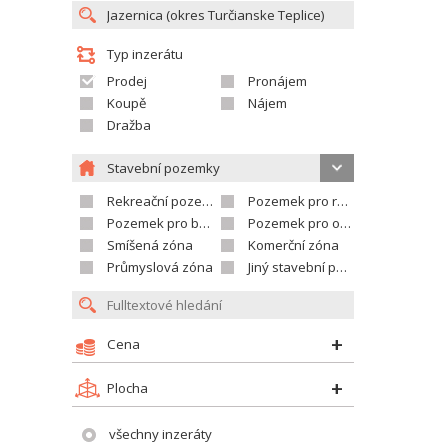
Typ inzerátu
Prodej
Pronájem
Koupě
Nájem
Dražba
Stavební pozemky
Rekreační pozemek
Pozemek pro rodinné domy
Pozemek pro bytovou výstavbu
Pozemek pro občanskou vybavenost
Smíšená zóna
Komerční zóna
Průmyslová zóna
Jiný stavební pozemek
Cena
Plocha
všechny inzeráty