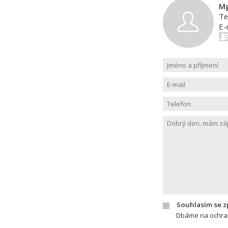
Mg
Te
E-
Souhlasím se 
Dbáme na ochran