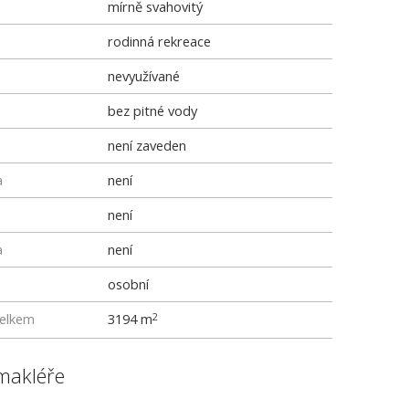
mírně svahovitý
rodinná rekreace
nevyužívané
bez pitné vody
není zaveden
a
není
není
a
není
osobní
elkem
3194 m
2
makléře