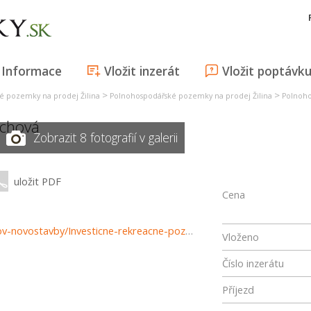
Informace
Vložit inzerát
Vložit poptávk
>
>
é pozemky na prodej Žilina
Polnohospodářské pozemky na prodej Žilina
Polnoho
chová
Zobrazit 8 fotografií v galerii
uložit PDF
Cena
https://www.reality-zilina.com/predaj-pozemky-pozemkov-novostavby/Investicne-rekreacne-pozemky--3194-m2--Terchova-34121/?utm_source=areality&utm_medium=xml&utm_term=34121&utm_content=chalupa&utm_campaign=portaly
Vloženo
Číslo inzerátu
Příjezd