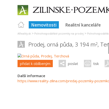
Nemovitosti
Realitní kanceláře
>
>
AReality.sk
Polnohospodářské pozemky na prodej
Polnohospodářsk
Prodej, orná půda, 3 194 m
,
Ter
2
přidat k oblíbeným
poslat
tisk
Další informace