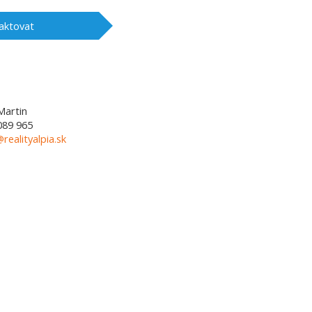
aktovat
Martin
089 965
@realityalpia.sk