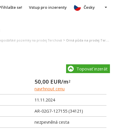
Přihlašte se!
Vstup pro inzerenty
Česky
u
>
spodářské pozemky na prodej Terchová
Orná půda na prodej Terchová
Topovať inzerát
50,00
EUR/m
2
navrhnout cenu
11.11.2024
AR-02G7-127155 (34121)
nezpevněná cesta