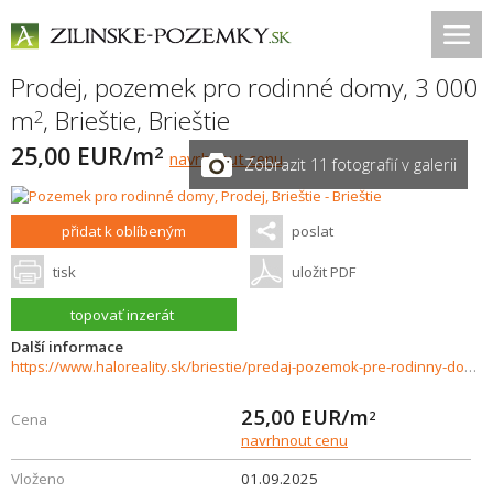
Prodej, pozemek pro rodinné domy, 3 000
m
,
Brieštie
,
Brieštie
2
25,00 EUR/m
2
navrhnout cenu
Zobrazit 11 fotografií v galerii
přidat k oblíbeným
poslat
tisk
uložit PDF
topovať inzerát
Další informace
https://www.haloreality.sk/briestie/predaj-pozemok-pre-rodinny-dom-3000-m2-briestie---exkluzivne-halo-reality/70260
25,00
EUR/m
2
Cena
navrhnout cenu
Vloženo
01.09.2025