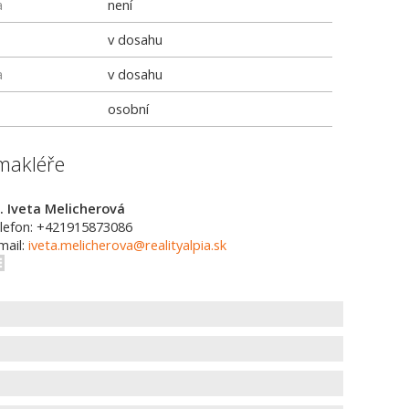
a
není
v dosahu
a
v dosahu
osobní
makléře
. Iveta Melicherová
lefon: +421915873086
mail:
iveta.melicherova@realityalpia.sk