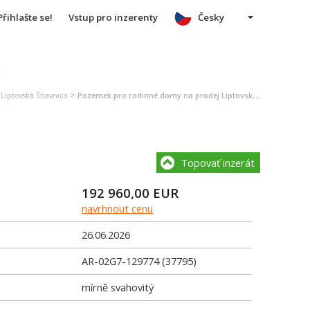
Přihlašte se!
Vstup pro inzerenty
Česky
u
>
iptovská Štiavnica
Pozemek pro rodinné domy na prodej Liptovská Štiavnica
Topovať inzerát
192 960,00
EUR
navrhnout cenu
26.06.2026
AR-02G7-129774 (37795)
mírně svahovitý