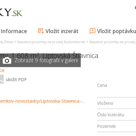
Informace
Vložit inzerát
Vložit poptávk
>
>
j Žilina
Stavební pozemky na prodej Ružomberok
Stavební pozemky na prodej L
my, 1 608 m
,
Liptovská Štiavnica
2
Zobrazit 9 fotografií v galerii
uložit PDF
Cena
https://www.reality-ruzomberok.sk/predaj-pozemky-pozemkov-novostavby/Liptovska-Stiavnica-Pokoj-sukromie-a-priroda---stavebny-pozemok-1-608-m2-37795/?utm_source=areality&utm_medium=xml&utm_term=37795&utm_content=chalupa&utm_campaign=portaly
Vloženo
Číslo inzerátu
Pozemek