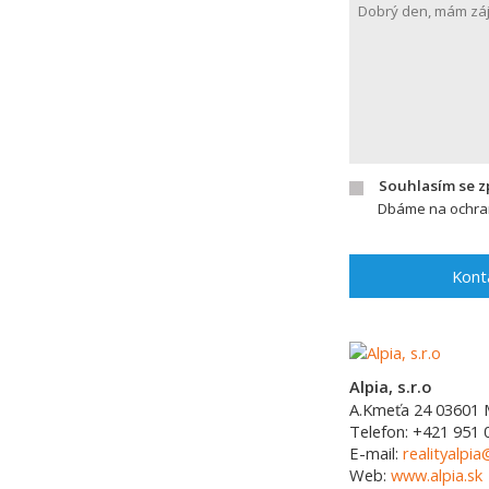
Souhlasím se 
Dbáme na ochran
Kont
Alpia, s.r.o
A.Kmeťa 24
03601
Telefon:
+421 951 
E-mail:
realityalpia
Web:
www.alpia.sk