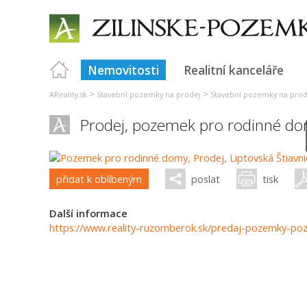
Nemovitosti
Realitní kanceláře
>
>
AReality.sk
Stavební pozemky na prodej
Stavební pozemky na prode
Prodej, pozemek pro rodinné do
přidat k oblíbeným
poslat
tisk
Další informace