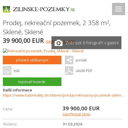
Prodej, rekreační pozemek, 2 358 m
,
2
Sklené
,
Sklené
39 900,00 EUR
navrhnout cenu
Zobrazit 6 fotografií v galerii
přidat k oblíbeným
poslat
tisk
uložit PDF
topovať inzerát
Další informace
https://www.haloreality.sk/sklene/predaj-rekreacny-pozemok-sklene---exkluzivne-halo-reality/72569
39 900,00
EUR
Cena
navrhnout cenu
Vloženo
31.03.2026