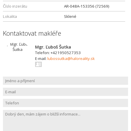
Číslo inzerátu
AR-048A-153356 (72569)
Lokalita
Sklené
Kontaktovat makléře
Mgr. Ľuboš Šutka
Telefon: +421950527353
E-mail:
lubossutka@haloreality.sk